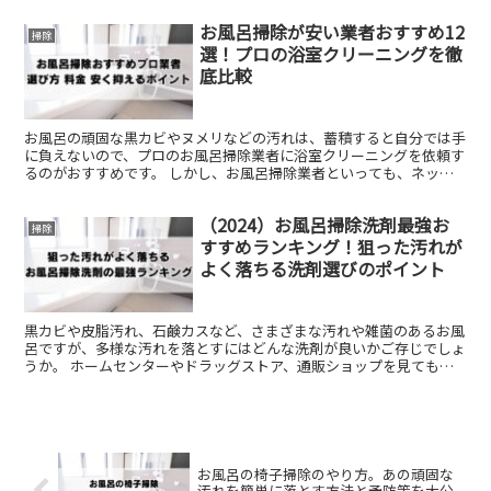
お風呂掃除が安い業者おすすめ12
掃除
選！プロの浴室クリーニングを徹
底比較
お風呂の頑固な黒カビやヌメリなどの汚れは、蓄積すると自分では手
に負えないので、プロのお風呂掃除業者に浴室クリーニングを依頼す
るのがおすすめです。 しかし、お風呂掃除業者といっても、ネット
で調べるとさまざまな業者が出てくるので、どこに頼めばい...
（2024）お風呂掃除洗剤最強お
掃除
すすめランキング！狙った汚れが
よく落ちる洗剤選びのポイント
黒カビや皮脂汚れ、石鹸カスなど、さまざまな汚れや雑菌のあるお風
呂ですが、多様な汚れを落とすにはどんな洗剤が良いかご存じでしょ
うか。 ホームセンターやドラッグストア、通販ショップを見ても、
たくさんの種類のお風呂掃除洗剤が並んでおり、どれを選べ...
お風呂の椅子掃除のやり方。あの頑固な
汚れを簡単に落とす方法と予防策を大公