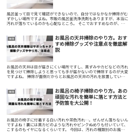
風呂釜って目で見て確認ができないので、自分ではなかなか掃除がむ
ずかしい場所ですよね。市販の風呂釜洗浄洗剤もありますが、本当に
汚れが落ちているのかも心配なところ。 そこでおすすめなのが、プ
ロの業者による風呂釜洗浄です！今回は、風呂釜洗浄におす...
お風呂の天井掃除のやり方。おす
掃除
すめ掃除グッズや注意点を徹底解
説
お風呂の天井は目が届きにくい場所ですし、黒ずみやカビなどの汚れ
を見つけて掃除しようと思っても手が届かないので掃除するのが大変
ですよね。 掃除が面倒だからとお風呂の天井の汚れを放置している
と、カビだらけになって浴室全体に広がって健康に悪影響も...
お風呂の椅子掃除のやり方。あの
掃除
頑固な汚れを簡単に落とす方法と
予防策を大公開！
お風呂の椅子に付着する白い汚れや茶色汚れ…。ぜんぜん落ちないん
ですよね！裏には黒カビのような汚れやピンクぬめりも付いていて、
こするのもイヤになるくらいです。 今回は、汚れの種類別のお風呂
の椅子掃除や頑固な汚れの落とし方をご紹介します！ お風...